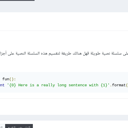
ي على سلسلة نصية طويلة فهل هنالك طريقة لتقسيم هذه السلسلة النصية على أجز
 fun
():
nt
'{0} Here is a really long sentence with {1}'
.
format
(
الترتيب حسب التقييم
ال