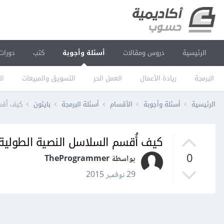
الرئيسية
دروس ومقالات
أسئلة وأجوبة
كتب
دورات
البرمجة
ريادة الأعمال
العمل الحر
التسويق والمبيعات
ال
الرئيسية
أسئلة وأجوبة
الأقسام
أسئلة البرمجة
بايثون
كيف أُقس
كيف أُقسم السلاسل النصية الطولية
0
بواسطة TheProgrammer
29 نوفمبر 2015