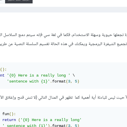
رة تجعلها حيوية وسهلة الاستخدام، فكما في لغة سي فإنه سيتم دمج السلاسل ال
تجميع الشيفرة البرمجية ويمكنك في هذه الحالة تقسيم السلسلة النصية عن طريق 
():
nt
'{0} Here is a really long '
 \

'sentence with {1}'
.
format
(
3
,
5
)
 حيث ليس للبادئة أية أهمية كما تظهر في المثال التالي (لا تنسَ فتح وإغلاق ال
 fun
():
return
(
'{0} Here is a really long'
' sentence with {1}'
).
format
(
3
,
5
)