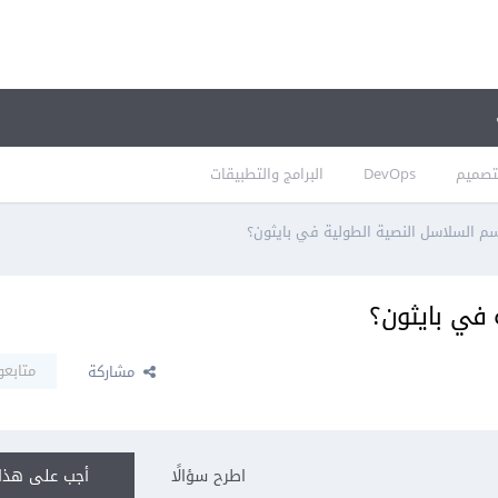
تصميم
DevOps
البرامج والتطبيقات
م السلاسل النصية الطولية في بايثون؟
 في بايثون؟
متابعو
مشاركة
اطرح سؤالًا
أجب على هذا 