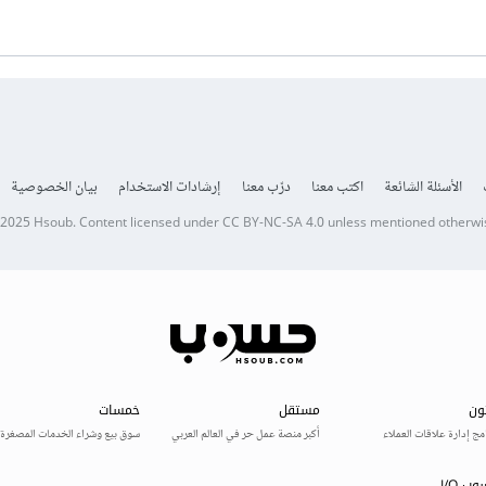
الأسئلة الشائعة
اكتب معنا
درّب معنا
إرشادات الاستخدام
بيان الخصوصية
 2025
Hsoub
.
Content licensed under
CC BY-NC-SA 4.0
unless mentioned otherwi