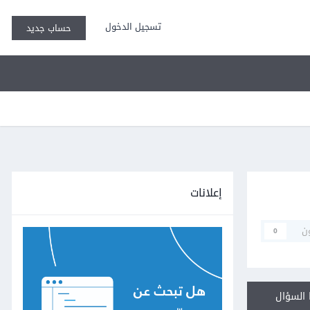
تسجيل الدخول
حساب جديد
إعلانات
ن
0
السؤال