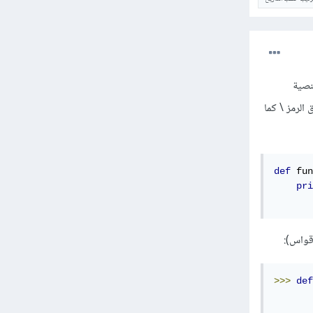
نصية
الرمز \ كما
def
 fun
pri
أقواس):
>>>
def