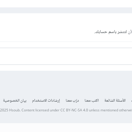
آن
لتنشر باسم حسابك.
الأسئلة الشائعة
اكتب معنا
درّب معنا
إرشادات الاستخدام
بيان الخصوصية
 2025
Hsoub
.
Content licensed under
CC BY-NC-SA 4.0
unless mentioned otherwi