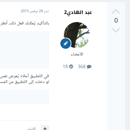
عبد الهادي2
نشر
28 نوفمبر 2015
0
بالتأكيد يُمكنك فعل ذلك، اُنظر ل
الأعضاء
18
368
لو دخلت إلى التّطبيق من المسار foo فسيعرض عليك التطبيق الجملة التّا
اقتباس