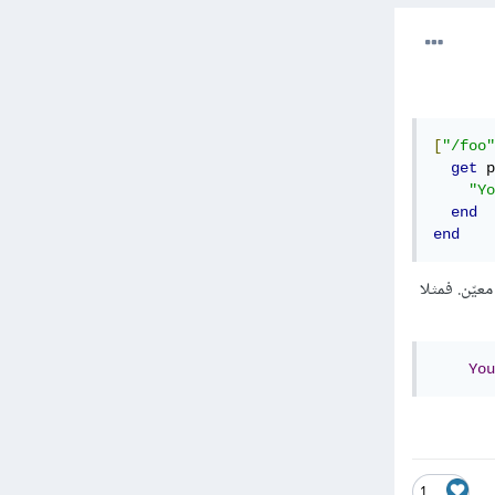
[
"/foo"
get
 p
"Yo
end
end
ه دخل من مسار معيّن. فمثلا
You
1