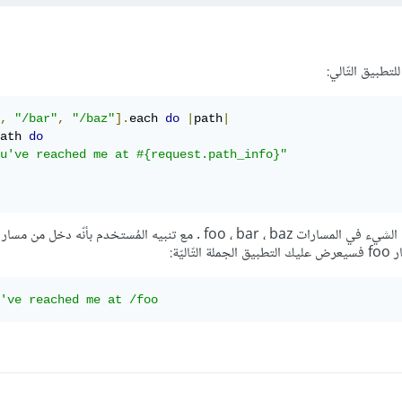
لتطبيق التّالي:
,
"/bar"
,
"/baz"
].
each 
do
|
path
|
ath 
do
u've reached me at #{request.path_info}"
في التّطبيق أعلاه يُعرض نفس الشيء في المسارات foo ، bar ، baz . مع تنبيه المُستخدم بأنّ
ليّة: