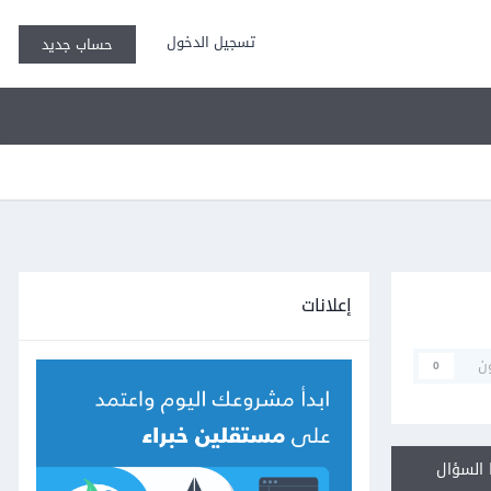
تسجيل الدخول
حساب جديد
إعلانات
ن
0
السؤال