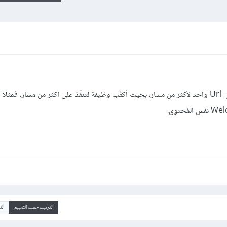
أريد أن أعرف هل يُمكنني إستعمال عنوان Url واحد لأكثر من مسار، بحيث أكتُب وظيفة لتنفّذ على أكثر من مسار، فم
الترتيب حسب التقييم
ال