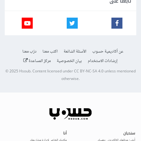
تابعنا على
عن أكاديمية حسوب
الأسئلة الشائعة
اكتب معنا
درّب معنا
إرشادات الاستخدام
بيان الخصوصية
مركز المساعدة
© 2025
Hsoub
.
Content licensed under
CC BY-NC-SA 4.0
unless mentioned
otherwise.