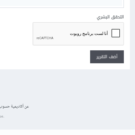
التحقق البشري
أضف التقرير
عن أكاديمية حسوب
se.