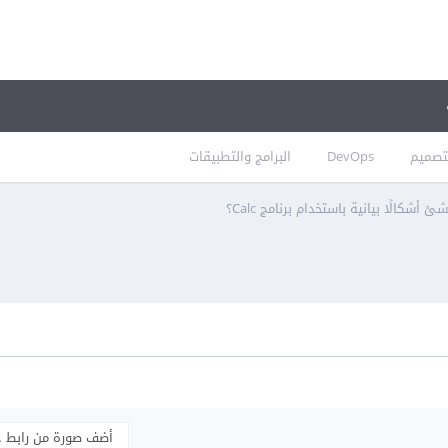
تصميم
DevOps
البرامج والتطبيقات
 أشكالًا بيانية باستخدام برنامج Calc؟
أضف صورة من رابط 