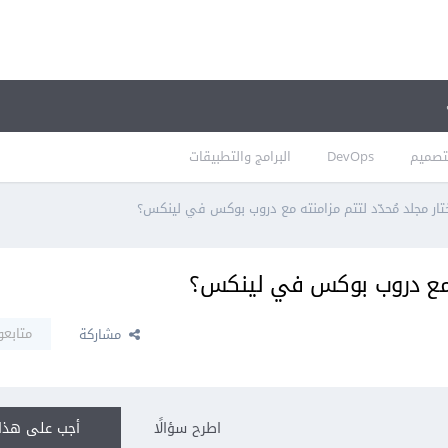
تصميم
DevOps
البرامج والتطبيقات
ار مجلد مُحدّد لتتم مزامنته مع دروب بوكس في لينكس؟
ته مع دروب بوكس في لينكس؟
متابعو
مشاركة
اطرح سؤالًا
أجب على هذا 