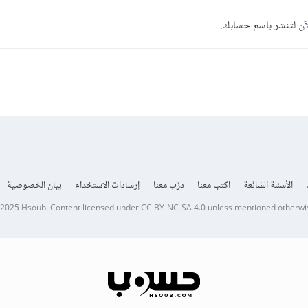
آن
لتنشر باسم حسابك.
الأسئلة الشائعة
اكتب معنا
درّب معنا
إرشادات الاستخدام
بيان الخصوصية
 2025
Hsoub
.
Content licensed under
CC BY-NC-SA 4.0
unless mentioned otherwi