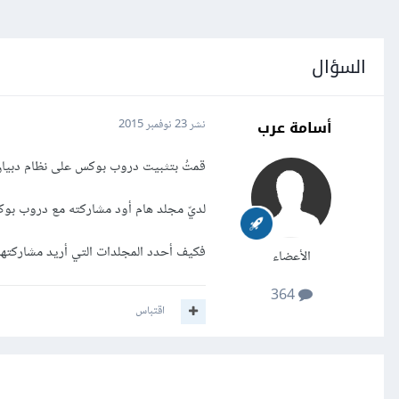
السؤال
أسامة عرب
نشر
23 نوفمبر 2015
قمتُ بتثبيت دروب بوكس على نظام دبيان 8 وتمت المزامنة بشكل جيد تماما ودونما مشا
لديّ مجلد هام أود مشاركته مع دروب بوك
فكيف أحدد المجلدات التي أريد مشاركت
الأعضاء
364
اقتباس