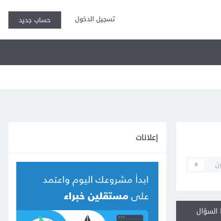
تسجيل الدخول
حساب جديد
إعلانات
ن
0
السؤال