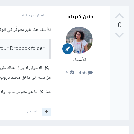
حنين كبريته
نشر
24 نوفمبر 2015
0
للأسف هذا غير متوفّر في الوق
 your Dropbox folder.
الأعضاء
بكل الأحوال لا يزال هناك طريق
5
456
مزامنته إلى داخل مجلد دروب ب
هذا كل ما هو متوفّر حاليًا، 
اقتباس