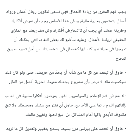
يجب فهم المغزى من ريادة الأعمال فهي تسعى لتكوين رجال أعمال ورواد
أعمال يتمتعون بحرية مالية، وعلى هذا الأساس يجب أن تفرض أفكارك
وطريقة عملك أي يجب أن لا تتعارض أفكارك وكل مشاريعك مع المغزى
الحقيقي لريادة الأعمال، وعليه سأضع لك بعض النقاط التي يمكنك أن
تدرجها في حياتك واكتسابها كخصال في شخصيتك من أجل تعبيد طريق
النجاح :
- حاول أن تبتعد عن كل ما من شأنه أن يحدّ من حريتك، حتى ولو كان ذلك
سيكسبك مالا، لا ترض بأي مشروع يجعلك مقيدا، الحرية أفضل من المال.
- لا تقع في فخ الإعلام والسياسيين الذين يفرضون أفكارا سلبية في الغالب
بإلقائهم اللوم دائما على الآخرين، حاول أن تغيّر من بيئتك ومحيطك ولا تبق
مكتوف الأيدي باكيا أمام المشاكل، بل اسعَ لحلها وتغيير عالمك.
- حاول أن تعتمد على بيزنس مرن بسيط يسمح بتغيير وتعديل كل ما تريد