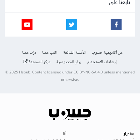
تابعنا على
عن أكاديمية حسوب
الأسئلة الشائعة
اكتب معنا
درّب معنا
إرشادات الاستخدام
بيان الخصوصية
مركز المساعدة
© 2025
Hsoub
.
Content licensed under
CC BY-NC-SA 4.0
unless mentioned
otherwise.