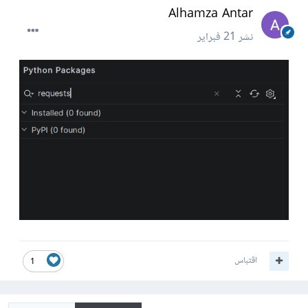
Alhamza Antar
نشر
21 فبراير
اقتباس
1