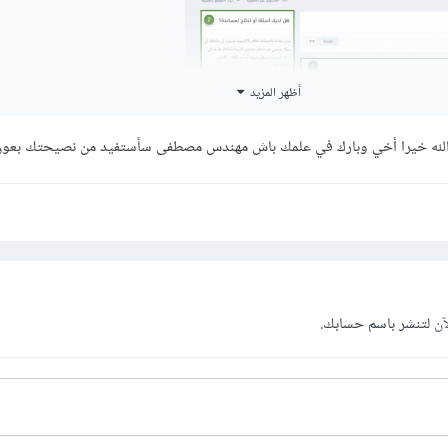
أظهر المزيد
الله خيرا أخي وبارك في علمك باش مهندس مصطفى سأستفيد من نصيحتك بعون
يجب مشاهدته بالترتيب الموجود بالدورة، لأنّ المسارات التي بالأسفل تعتمد على 
سيات.
آن
لتنشر باسم حسابك.
وبالنسبة لملفات الكود، ففي كل مسار ستجد رابط للملفات أو 
لك هي الملفات التي سنحتاجها في المسار، والكود هو الكود النهائي للإطلاع عليه
موسوعة حسوب
ك