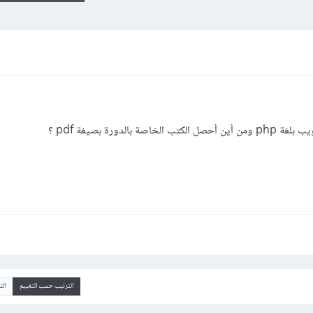
لدورة بصيغة pdf ؟
الترتيب حسب التقييم
ال