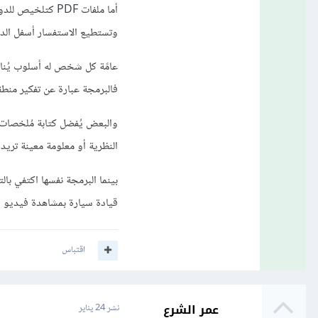
أما ملفات PDF كتلخيص للدورة، فهي غير متوفرة في الوقت الحالي، أرجو الإعتماد على
وتستطيع الاستفسار أسفل الد
عامًة كل شخص له أسلوب يُناس
فالبرمجة عبارة عن تفكير منطق
والبعض يُفضل كتابة مُلخصات
النظرية أو معلومة معينة تريد ا
بينما البرمجة نفسها اكتفي با
قيادة سيارة بمشاهدة فيديو
اقتباس
عمر الشرع
نشر
24 يناير