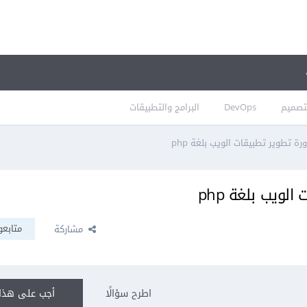
تصميم
DevOps
البرامج والتطبيقات
رة تطوير تطبيقات الويب بلغة php
لويب بلغة php
متابعو
مشاركة
اطرح سؤالًا
أجب على هذا 