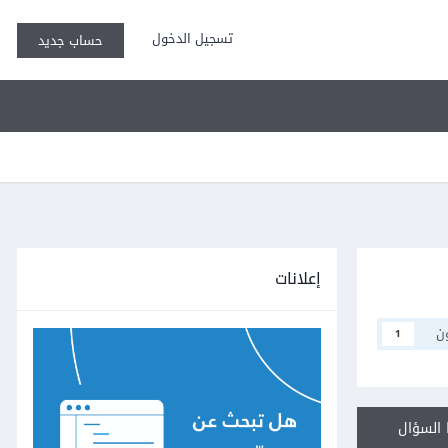
تسجيل الدخول
حساب جديد
إعلانات
ن
1
السؤال