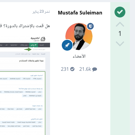
Mustafa Suleiman
نشر
23 يناير
هل قمت بالإشتراك بالدورة؟ ف
1
الأعضاء
231
21.6k