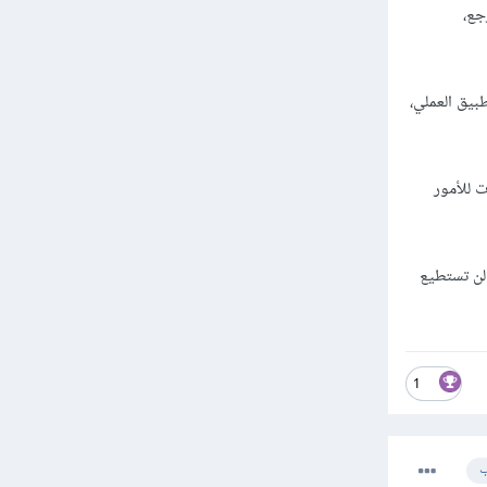
ع،
بيق العملي،
 للأمور
 لن تستطيع
1
ب