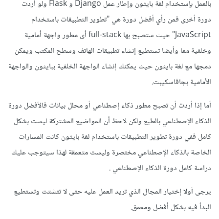
بالعمل بإستخدام لغة بايثون وإطار عمل Django و Flask ولو أردت
دورة أخرى فمن رأي أفضل دورة هي "تطوير التطبيقات باستخدام
JavaScript" حيث ستصبح بها full-stack أى مطور واجهة أمامية
وخلفية معا وأيضا تستطيع إنشاء تطبيقات الهاتف وسطح المكتب ويمكن
دمجها مع لغة بايثون حيث يمكنك إنشاء الواجهة الخلفية ببايثون والواجهة
الأمامية بجافاسكيبت.
أما إذا أردت أن تصبح مطور ذكاء إصطناعي أو محلل بيانات فالأفضل دورة
الذكاء الإصطناعي بالطبع ولكن لاحظ أن المواضيع المشتركة ليست بشكل
كامل ففي دورة تطوير التطبيقات باستخدام لغة بايثون كانت المسارات
الخاصة بالذكاء الإصطناعي مختصرة وليست متعمقة لهذا سيتوجب عليك
دراسة كامل دورة الذكاء الإصطناعي .
يرجى أولا إختيار المجال الذي تريد العمل عليه حتى لا تتشتت وتستطيع
البدأ فيه بشكل أفضل ومعمق.