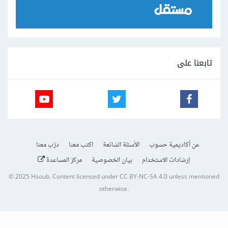
تابعنا على
عن أكاديمية حسوب
الأسئلة الشائعة
اكتب معنا
درّب معنا
إرشادات الاستخدام
بيان الخصوصية
مركز المساعدة
© 2025
Hsoub
.
Content licensed under
CC BY-NC-SA 4.0
unless mentioned
otherwise.