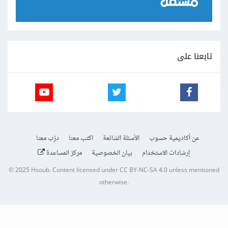
تابعنا على
عن أكاديمية حسوب
الأسئلة الشائعة
اكتب معنا
درّب معنا
إرشادات الاستخدام
بيان الخصوصية
مركز المساعدة
© 2025
Hsoub
.
Content licensed under
CC BY-NC-SA 4.0
unless mentioned
otherwise.