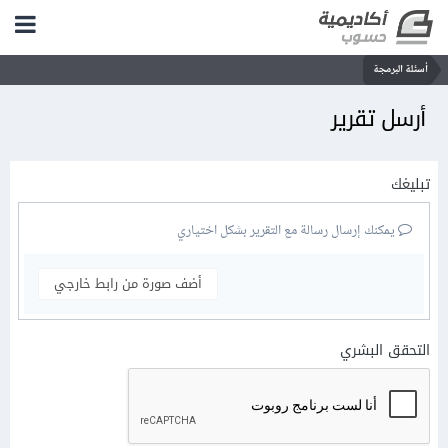
أسئلة البرمجة
أرسل تقرير
تبليغك
يمكنك إرسال رسالة مع التقرير بشكل اختياري
أضف صورة من رابط خارجي
التحقق البشري