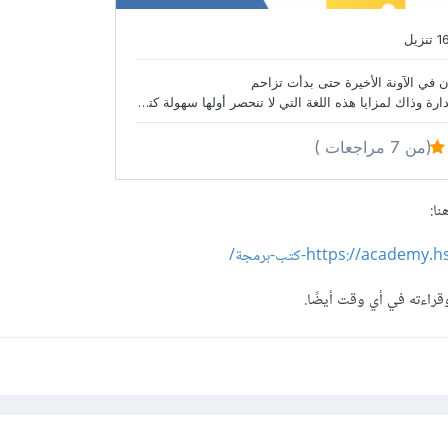
ا:
https://acad-كتب-برمجة/
راءته في أي وقت أيضًا.