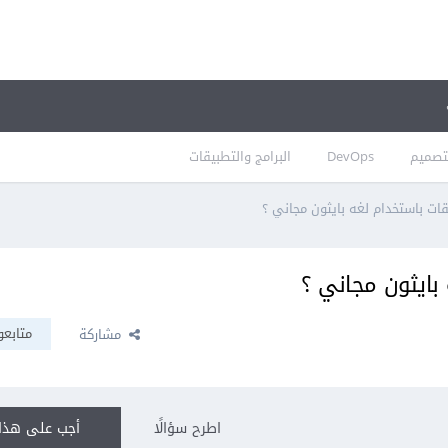
تصميم
DevOps
البرامج والتطبيقات
قات باستخدام لغه بايثون مجاني ؟
بايثون مجاني ؟
متابعو
مشاركة
اطرح سؤالًا
أجب على هذا 