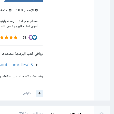
وباقي كتب البرمجة ستجدها هن
emy.hsoub.com/files/c5
وتستطيع تحميله على هاتفك وق
اقتباس
نشر
3 ديسمبر 2025