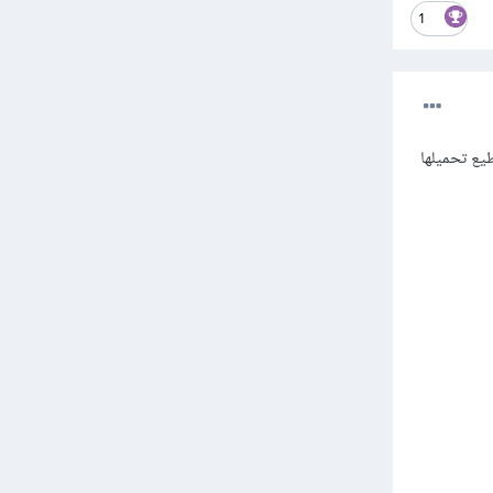
1
في شكل ملف PDF وليس ورقي، تستطيع تحميلها