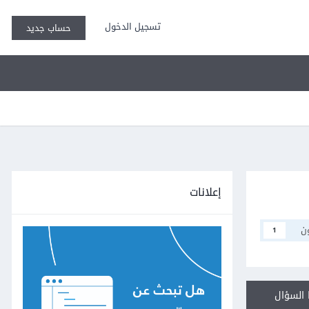
تسجيل الدخول
حساب جديد
إعلانات
ن
1
السؤال