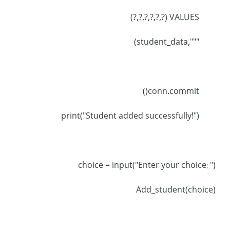
VALUES (?,?,?,?,?,?)
""",student_data)
conn.commit()
print("Student added successfully!")
choice = input("Enter your choice: ")
Add_student(choice)