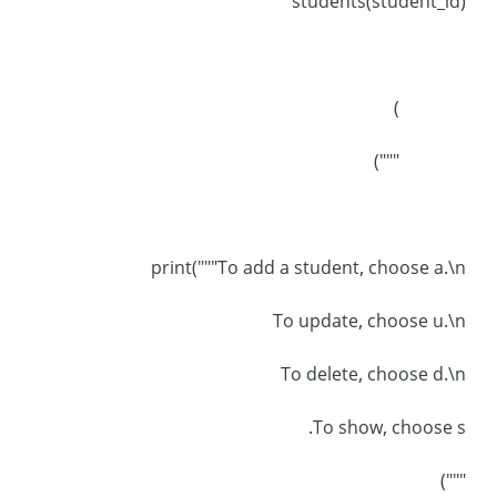
students(student_id)
)
""")
print("""To add a student, choose a.\n
To update, choose u.\n
To delete, choose d.\n
To show, choose s.
""")