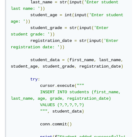
        last_name 
=
 str
(
input
(
'Enter student 
last name: '
))
        student_age 
=
 int
(
input
(
'Enter student 
age: '
))
        student_grade 
=
 str
(
input
(
'Enter 
student grade: '
))
        registration_date 
=
 str
(
input
(
'Enter 
registration date: '
))
        student_data 
=
(
first_name
,
 last_name
,
student_age
,
 student_grade
,
 registration_date
)
try
:
            cursor
.
execute
(
"""

            INSERT INTO students (first_name, 
last_name, age, grade, registration_date)

            VALUES (?,?,?,?,?)

            """
,
 student_data
)
            conn
.
commit
()
print
(
f
"Student added successfully! 