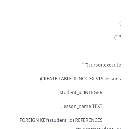
)
""")
cursor.execute("""
CREATE TABLE IF NOT EXISTS lessons(
student_id INTEGER,
lesson_name TEXT,
FOREIGN KEY(student_id) REFERENCES