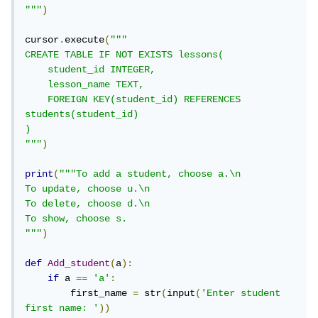
"""
)
cursor
.
execute
(
"""

CREATE TABLE IF NOT EXISTS lessons(

    student_id INTEGER,

    lesson_name TEXT,

    FOREIGN KEY(student_id) REFERENCES 
students(student_id)

)

"""
)
print
(
"""To add a student, choose a.\n

To update, choose u.\n

To delete, choose d.\n

To show, choose s.

"""
)
def
Add_student
(
a
):
if
 a 
==
'a'
:
        first_name 
=
 str
(
input
(
'Enter student 
first name: '
))