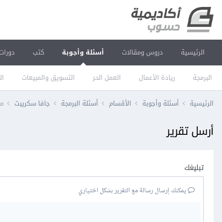
الرئيسية
دروس ومقالات
أسئلة وأجوبة
كتب
دورات
البرمجة
ريادة الأعمال
العمل الحر
التسويق والمبيعات
ال
الرئيسية
أسئلة وأجوبة
الأقسام
أسئلة البرمجة
جافا سكريبت
مسا
أرسل تقرير
تبليغك
يمكنك إرسال رسالة مع التقرير بشكل اختياري