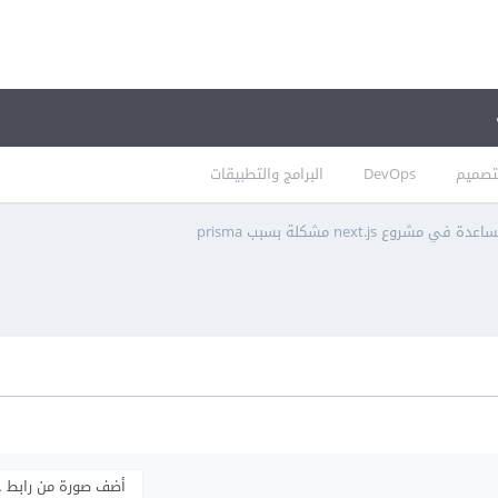
تصميم
DevOps
البرامج والتطبيقات
عدة في مشروع next.js مشكلة بسبب prisma
أضف صورة من رابط 