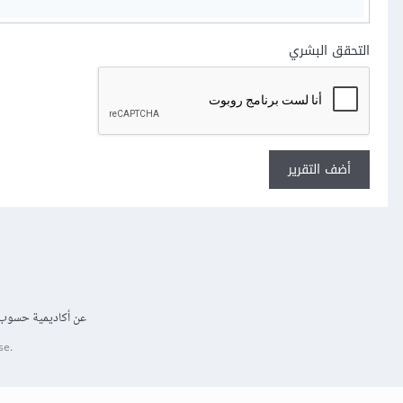
التحقق البشري
أضف التقرير
عن أكاديمية حسوب
se.