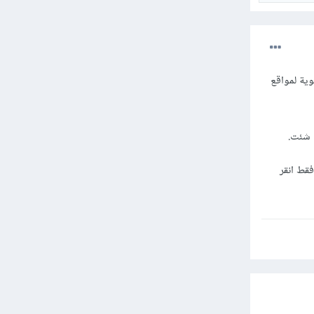
وية لمواقع
ن شئت.
قط انقر