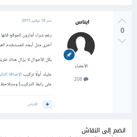
ايناس
نشر
18 نوفمبر 2015
0
رغم شراء أمازون للموقع فإنها 
أخرى مثل أبجد للمستخدم العر
بكل الأحوال لا يزال هناك طريق
الأعضاء
عليك أولًا تركيب
الإضافة التالي
208
على رابط التركيب) وستلاحظ تغ
اقتباس
انضم إلى النقاش