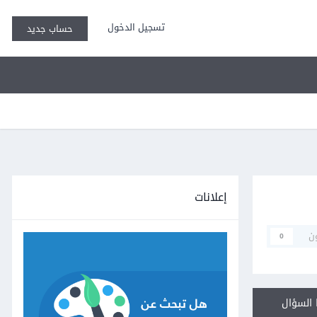
تسجيل الدخول
حساب جديد
إعلانات
ن
0
السؤال