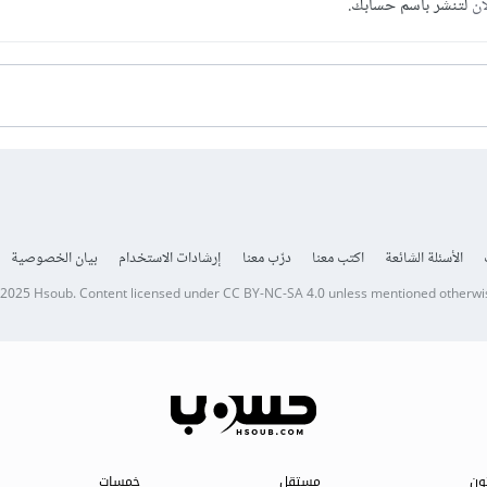
آن
لتنشر باسم حسابك.
الأسئلة الشائعة
اكتب معنا
درّب معنا
إرشادات الاستخدام
بيان الخصوصية
 2025
Hsoub
.
Content licensed under
CC BY-NC-SA 4.0
unless mentioned otherwi