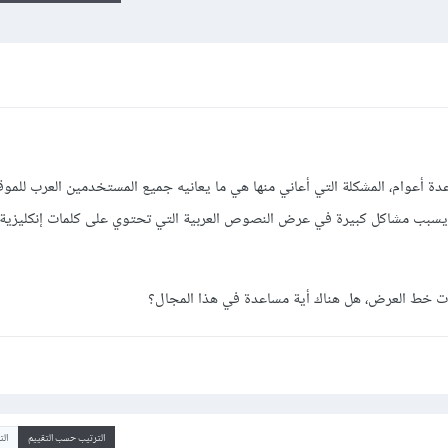
رك في موقع Goodreads منذ عدة أعوام، المشكلة التي أعاني منها هي ما يعانيه جميع المستخدمين العرب ل
ص داخل الموقع ltr وهذا ما يسبب مشاكل كبيرة في عرض النصوص العربية التي تحتوي على كلمات إنكليز
ات خط العرض، هل هناك أية مساعدة في هذا المجال؟
الترتيب حسب التقييم
ال