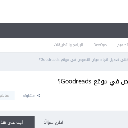
تصميم
DevOps
البرامج والتطبيقات
ني تعديل اتجاه عرض النصوص في موقع Goodreads؟
وقع Goodreads؟
متابعو
مشاركة
اطرح سؤالًا
أجب على هذا 