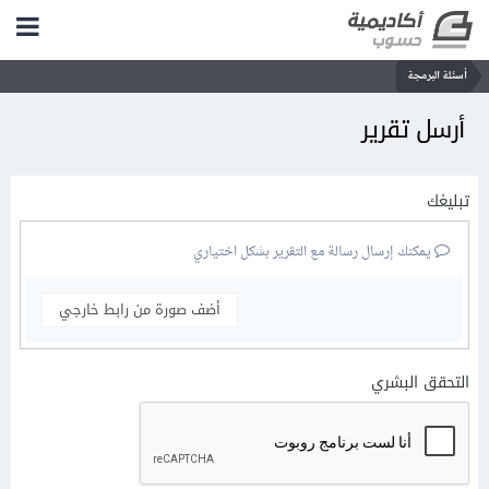
أسئلة البرمجة
أرسل تقرير
تبليغك
يمكنك إرسال رسالة مع التقرير بشكل اختياري
أضف صورة من رابط خارجي
التحقق البشري