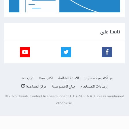
تابعنا على
عن أكاديمية حسوب
الأسئلة الشائعة
اكتب معنا
درّب معنا
إرشادات الاستخدام
بيان الخصوصية
مركز المساعدة
© 2025
Hsoub
.
Content licensed under
CC BY-NC-SA 4.0
unless mentioned
otherwise.