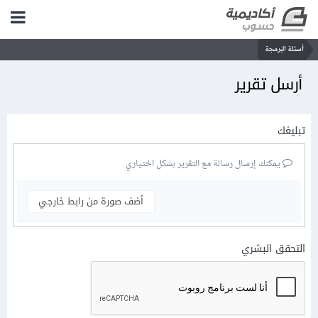
أسئلة البرمجة
أرسل تقرير
تبليغك
يمكنك إرسال رسالة مع التقرير بشكل اختياري
أضف صورة من رابط خارجي
التحقق البشري