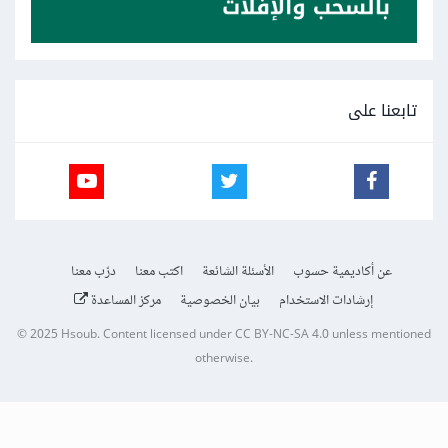
تابعنا على
عن أكاديمية حسوب
الأسئلة الشائعة
اكتب معنا
درّب معنا
إرشادات الاستخدام
بيان الخصوصية
مركز المساعدة
© 2025
Hsoub
.
Content licensed under
CC BY-NC-SA 4.0
unless mentioned
otherwise.