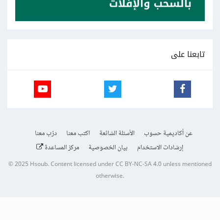
تابعنا على
عن أكاديمية حسوب
الأسئلة الشائعة
اكتب معنا
درّب معنا
إرشادات الاستخدام
بيان الخصوصية
مركز المساعدة
© 2025
Hsoub
.
Content licensed under
CC BY-NC-SA 4.0
unless mentioned
otherwise.