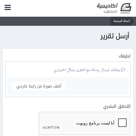
أسئلة البرمجة
أرسل تقرير
تبليغك
يمكنك إرسال رسالة مع التقرير بشكل اختياري
أضف صورة من رابط خارجي
التحقق البشري