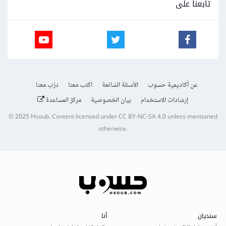
تابعنا على
عن أكاديمية حسوب
الأسئلة الشائعة
اكتب معنا
درّب معنا
إرشادات الاستخدام
بيان الخصوصية
مركز المساعدة
© 2025
Hsoub
.
Content licensed under
CC BY-NC-SA 4.0
unless mentioned
otherwise.