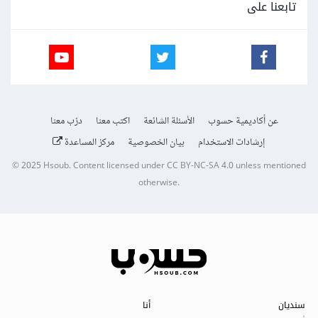
تابعنا على
عن أكاديمية حسوب
الأسئلة الشائعة
اكتب معنا
درّب معنا
إرشادات الاستخدام
بيان الخصوصية
مركز المساعدة
© 2025
Hsoub
.
Content licensed under
CC BY-NC-SA 4.0
unless mentioned
otherwise.