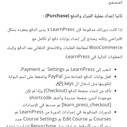
المتصفح.
ثانيا إعداد عملية الشراء والدفع (Purchase)
:
إذا كانت دوراتك مدفوعة فإن LearnPress لا يدير الدفع بمفرده بشكل
افتراضي ولكنه يحتاج إلى إعداد بوابات دفع أو تكامل مع
WooCommerce لمعالجة الطلبات والالتحاق التلقائي بعد الدفع وإليك
الخطوات التالية في LearnPress:
اذهب إلى LearnPress ثم Settings ثم Payment.
فعل بوابات الدفع المتاحة مثل PayPal واضغط على اسم البوابة
لتكوينها مثل إدخال ال
keys.
API
تأكد من إنشاء صفحة الدفع (Checkout) وإذا لم تكن
موجودة أنشئ صفحة جديدة وأضف shortcode
[learn_press_checkout] ثم حددها في الإعدادات.
للدورات المدفوعة في إعدادات الدورة من LearnPress ثم
Courses ثم Edit Course ثم Course Settings حدد
سعر أكبر من 0 وفعل خيارات مثل Repurchase إذا أردت إعادة