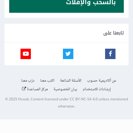
تابعنا على
عن أكاديمية حسوب
الأسئلة الشائعة
اكتب معنا
درّب معنا
إرشادات الاستخدام
بيان الخصوصية
مركز المساعدة
© 2025
Hsoub
.
Content licensed under
CC BY-NC-SA 4.0
unless mentioned
otherwise.