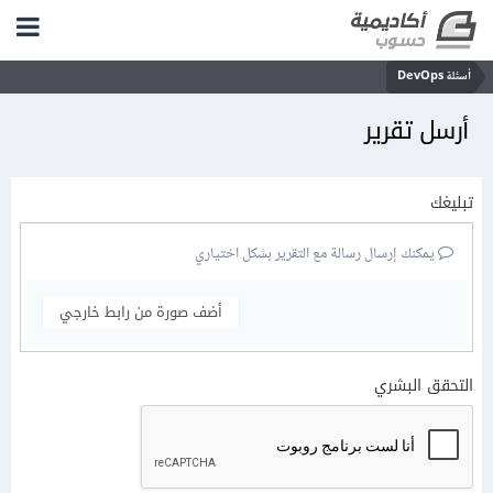
أسئلة DevOps
أرسل تقرير
تبليغك
يمكنك إرسال رسالة مع التقرير بشكل اختياري
أضف صورة من رابط خارجي
التحقق البشري