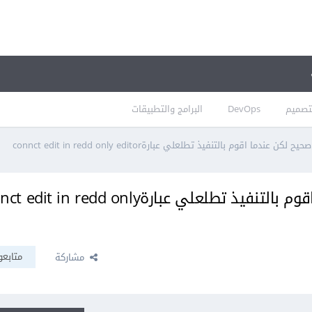
تصميم
DevOps
البرامج والتطبيقات
ندما اقوم بالتنفيذ تطلعلي عبارةconnct edit in redd only editor
كتبت الكود بشكل صحيح لكن عندما اقوم بالتنفيذ تطلعلي عبارةin redd only
متابعو
مشاركة