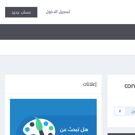
تسجيل الدخول
حساب جديد
إعلانات
connct edit 
ن
2