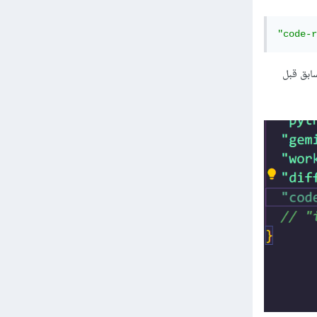
"code-r
أضف السطر السابق قبل