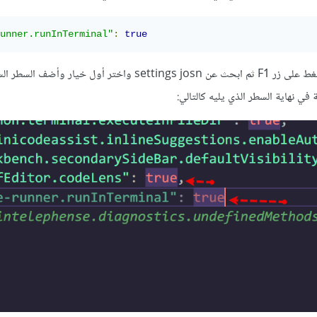
unner.runInTerminal"
:
true
ولتصل لمف الإعدادات قم بالضغط على زر F1 ثم ابحث عن settings josn واختر أول خيار و
ي نهاية السطر الذي يليه كالتالي: