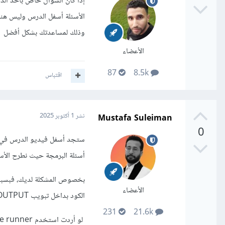
إذا كان السؤال خاص بأحد الد
الأسئلة أسفل الدرس وليس هنا 
وذلك لمساعدتك بشكل أفضل
الأعضاء
87
8.5k
اقتباس
Mustafa Suleiman
نشر
1 أكتوبر 2025
0
ستجد أسفل فيديو الدرس في ن
أسئلة البرمجة حيث نطرح الأسئ
الأعضاء
الكود بداخل تبويب OUTPUT وليس Terminal.
231
21.6k
لو أردت استخدم code runner قم بإضافة التالي في ملف الإعدادات لتشغيله في التيرمنال كما تم التوضيح: