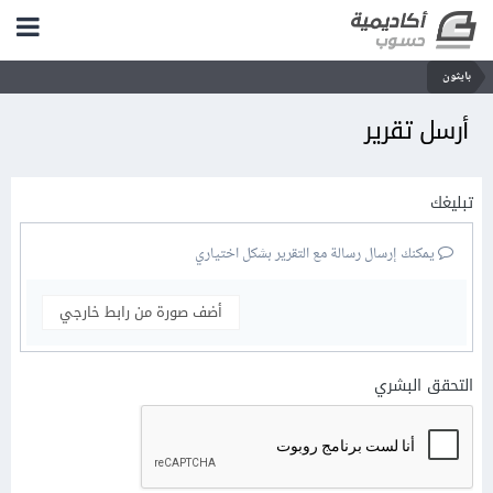
بايثون
أرسل تقرير
تبليغك
يمكنك إرسال رسالة مع التقرير بشكل اختياري
أضف صورة من رابط خارجي
التحقق البشري