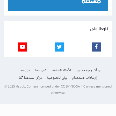
تابعنا على
عن أكاديمية حسوب
الأسئلة الشائعة
اكتب معنا
درّب معنا
إرشادات الاستخدام
بيان الخصوصية
مركز المساعدة
© 2025
Hsoub
.
Content licensed under
CC BY-NC-SA 4.0
unless mentioned
otherwise.