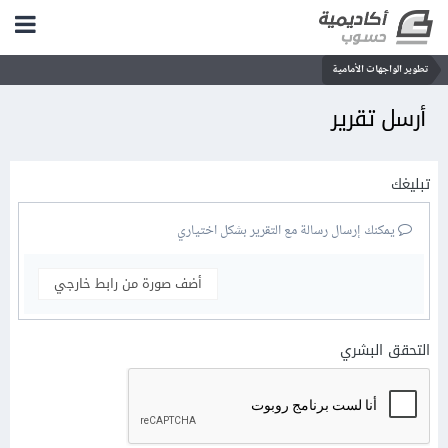
تطوير الواجهات الأمامية
أرسل تقرير
تبليغك
يمكنك إرسال رسالة مع التقرير بشكل اختياري
أضف صورة من رابط خارجي
التحقق البشري