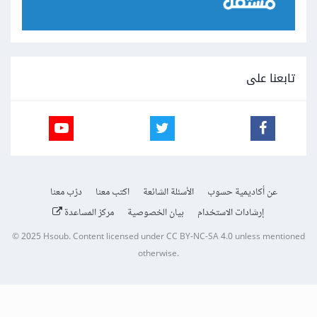
تابعنا على
عن أكاديمية حسوب
الأسئلة الشائعة
اكتب معنا
درّب معنا
إرشادات الاستخدام
بيان الخصوصية
مركز المساعدة
© 2025
Hsoub
.
Content licensed under
CC BY-NC-SA 4.0
unless mentioned
otherwise.