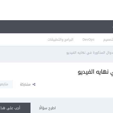
تصميم
DevOps
البرامج والتطبيقات
وال المذكورة في نهايه الفيديو
نهايه الفيديو
متابعو
مشاركة
اطرح سؤالًا
أجب على هذا 