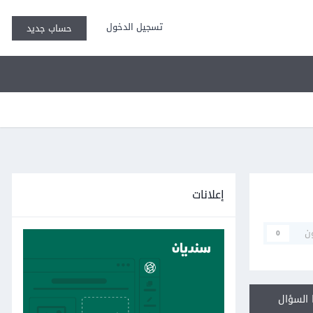
تسجيل الدخول
حساب جديد
إعلانات
ن
0
السؤال