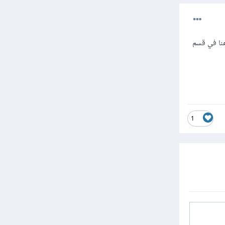
نا في قسم
1