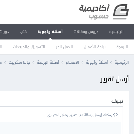
الرئيسية
دروس ومقالات
أسئلة وأجوبة
كتب
دورات
البرمجة
ريادة الأعمال
العمل الحر
التسويق والمبيعات
ال
الرئيسية
أسئلة وأجوبة
الأقسام
أسئلة البرمجة
جافا سكريبت
ماه
أرسل تقرير
تبليغك
يمكنك إرسال رسالة مع التقرير بشكل اختياري