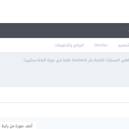
تصميم
DevOps
البرامج والتطبيقات
ي المسارات الخاصة بال backend فقط في دورة الجافا سكريبت
أضف صورة من رابط 