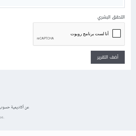
التحقق البشري
أضف التقرير
عن أكاديمية حسوب
se.