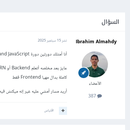
السؤال
Ibrahim Almahdy
نشر
15 سبتمبر 2025
أنا أمتلك دورتين دورة Frontend and JavaScript وقربت أخلص مشروع يوتيوبي
كاملة بدال مهيا Frontend فقط
الأعضاء
أريد مسار أمشي عليه غير إنه ميكنش فيه React Native أو Desktop عايز مسار الويب ف
387
اقتباس