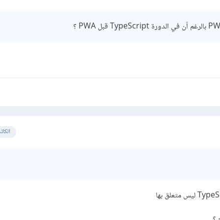
الأفضل العمل على تحويلها إلى مشروع React.js من أجل التدرب على استخدام المكتبة، ثم إنشاء و
الكات