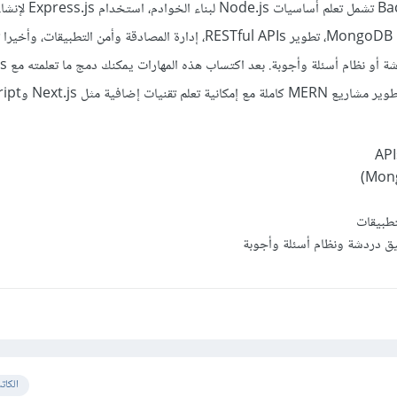
التعامل مع قواعد البيانات مثل MongoDB، تطوير RESTful APIs، إدارة المصادقة وأمن التطبيقات،
تطبيقات
ق دردشة ونظام أسئلة وأجوبة
الكات