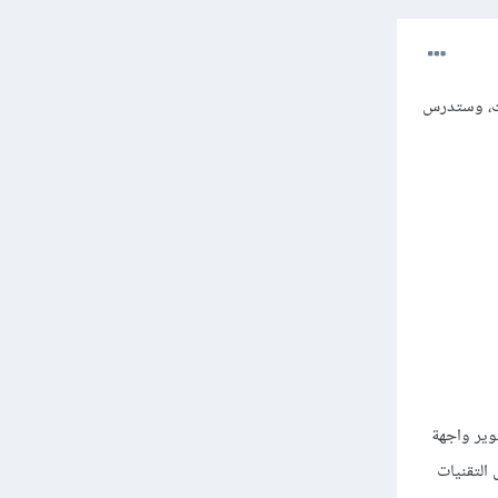
من خلال دورة جافاسكريبت، وستدرس
ك ما نفعله في دورة تطوير واجهة
ن خلال التقنيات