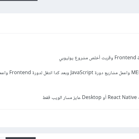
عايز بعد مخلصه أتعلم Backend أو MERN
قط