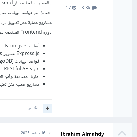
17
3.3k
دورة Frontend المتقدمة لتطوير مشاريع MERN كاملة مع إمكانية تعلم تقنيات إضافية مثل Next.js وTypeScript:
أساسيات Node.js
Express.js لتطوير APIs
قواعد البيانات (MongoDB)
بناء RESTful APIs
إدارة المصادقة وأمن ال
مشاريع عملية مثل تطبي
اقتباس
Ibrahim Almahdy
نشر
16 سبتمبر 2025