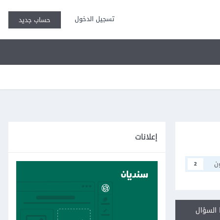
تسجيل الدخول
حساب جديد
إعلانات
ن
2
السؤال