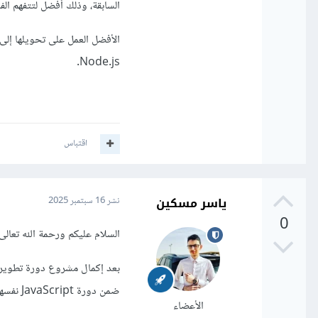
السابقة، وذلك أفضل لتتفهم ا
Node.js.
اقتباس
ياسر مسكين
نشر
16 سبتمبر 2025
0
السلام عليكم ورحمة الله تعالى 
ضمن دورة JavaScript نفسها مع التركيز على تطوير الويب فقط بدون React Native أو تطبيقات سطح المكتب.
الأعضاء