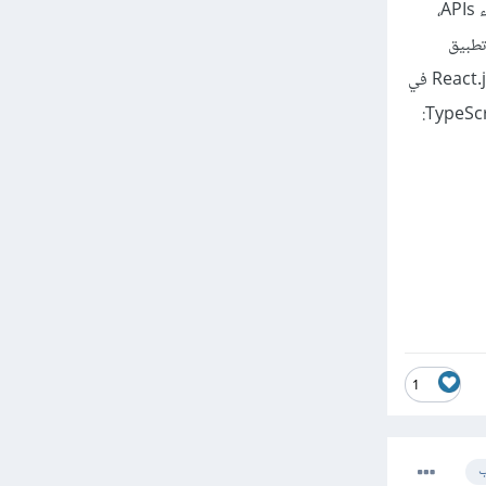
والمسارات الخاصة بالBackend تشمل تعلم أساسيات Node.js لبناء الخوادم، استخدام Express.js لإنشاء APIs،
 وأخيرا تطبيق
مشاريع عملية مثل تطبيق دردشة أو نظام أسئلة وأجوبة. بعد اكتساب هذه المهارات يمكنك دمج ما تعلمته مع React.js في
1
ب