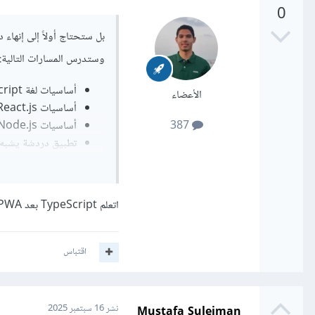
0
وستدرس المسارات التالية:
أساسيات لغة JavaScript
الأعضاء
أساسيات React.js
387
أساسيات Node.js
تطبيق دردشة يشبه hatsApp
إنشاء تطبيق أسئلة وأج
تطبيق تعلم اللغات باستخدام Next.js وتقني
تطبيقات الويب التقدمي
اتعلم TypeScript بعد PWA بالرغم أن في الدورة TypeScript قبل PWA ؟
أساسيات TypeScript
اقتباس
خلال التقنيات السابقة، و
Mustafa Suleiman
نشر
16 سبتمبر 2025