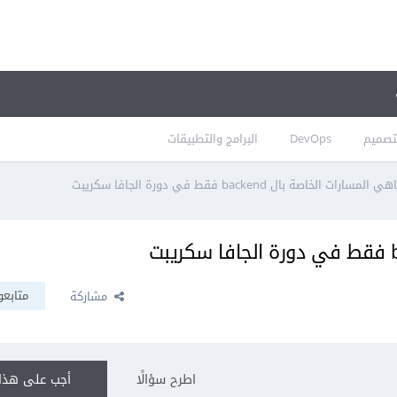
تصميم
DevOps
البرامج والتطبيقات
ي المسارات الخاصة بال backend فقط في دورة الجافا سكريبت
متابعو
مشاركة
اطرح سؤالًا
أجب على هذا 