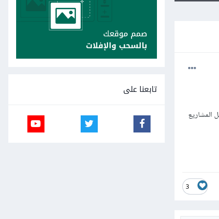
تابعنا على
 واعمل مشاريع دورة JavaScript وبعد كدا انتقل لدورة Frontend واعمل المشاريع
3