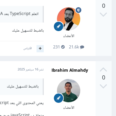
0
خلال Node.js.
اتعلم TypeScript بعد PWA بالرغم أن في الدورة TypeScript قبل PWA ؟
بالضبط للتسهيل عليك
الأعضاء
231
21.6k
اقتباس
Ibrahim Almahdy
نشر
16 سبتمبر 2025
0
بالضبط للتسهيل عليك
يعني المحتوى اللي بعد TypeScript ليس متعلق بها
الأعضاء
متعلق ب javaScript صحيح ؟