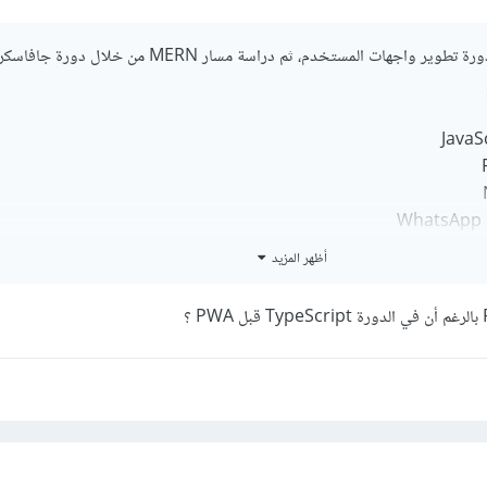
بل ستحتاج أولاً إلى إنهاء دورة تطوير واجهات المستخدم، ثم دراسة مسار MERN من خلال 
W
وبة باستخدام Next.js
أظهر المزيد
ات الذكاء الاصطناعي
ة PWA
بمعنى يجب دراسة الأساسيات أولاً، أي تطوير المشاريع من خلال HTML, CSS, JS وذلك
واجهة المستخدم، ثم بعد تعلم React وNode.js وNext.js تستطيع العمل على تطوير نفس المشار
ذلك أفضل لتتفهم الفرق وستكتسب خبرة كبيرة من ذلك.