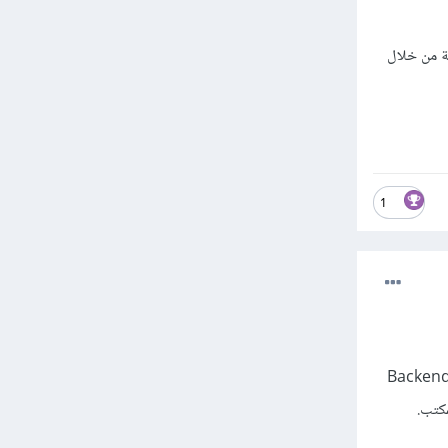
هة خلفية من خلال
1
كمال مشروع دورة تطوير واجهات المستخدم ودورة تطوير تطبيقات JavaScript، يمكنك الانتقال لتعلم Backend