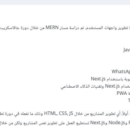
بل ستحتاج أولاً إلى إنهاء دورة تطوير واجهات المستخدم، ثم دراسة مسار MERN 
باستخدام Next.js
اء الاصطناعي
PW
بمعنى يجب دراسة الأساسيات أولاً، أي تطوير المشاريع من خلال HTML, CSS, JS وذل
المستخدم، ثم بعد تعلم React وNode.js وNext.js تستطيع العمل على تطوير نفس المشاريع ولكن م