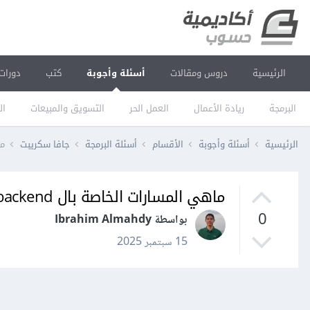
الرئيسية
دروس ومقالات
أسئلة وأجوبة
كتب
دورات
البرمجة
ريادة الأعمال
العمل الحر
التسويق والمبيعات
ال
الرئيسية
أسئلة وأجوبة
الأقسام
أسئلة البرمجة
جافا سكريبت
ماه
ماهي المسارات الخاصة بال backend فقط في دورة الجافا سكريبت
0
بواسطة Ibrahim Almahdy
15 سبتمبر 2025