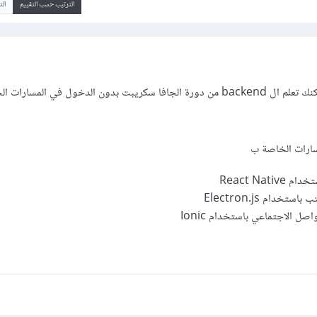
الترتيب حسب التقييم
ال
ليس هناك مشكلة في ذلك فيمكنك تعلم ال backend من دورة الجافا سكريبت بدون الدخول في المس
سارات الخاصة ب
React Nat
دام Electron.js
ل الاجتماعي باستخدام Ionic