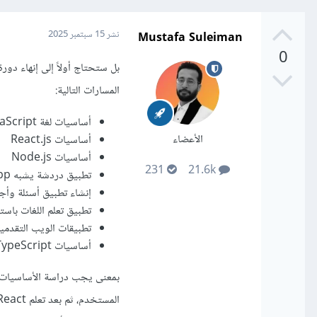
Mustafa Suleiman
نشر
15 سبتمبر 2025
0
المسارات التالية:
أساسيات لغة JavaScript
الأعضاء
أساسيات React.js
أساسيات Node.js
231
21.6k
تطبيق دردشة يشبه WhatsApp
إنشاء تطبيق أسئلة وأجوبة 
تطبيق تعلم اللغات باستخدام Next.js وتقنيات الذك
تطبيقات الويب التقدمية A
أساسيات TypeScript