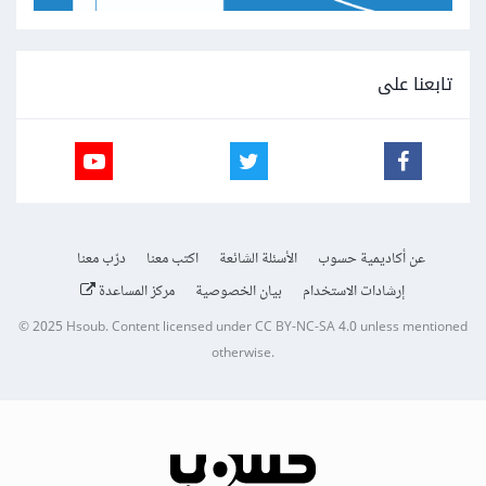
تابعنا على
عن أكاديمية حسوب
الأسئلة الشائعة
اكتب معنا
درّب معنا
إرشادات الاستخدام
بيان الخصوصية
مركز المساعدة
© 2025
Hsoub
.
Content licensed under
CC BY-NC-SA 4.0
unless mentioned
otherwise.