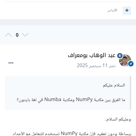
اقتباس
0
عبد الوهاب بومعراف
نشر
11 سبتمبر 2025
السلام عليكم
ما الفرق بين مكتبة NumPy ومكتبة Numba في لغة بايثون؟
وعليكم السلام،
ببساطة ودون تعقيد فإنّ مكتبة NumPy تستخدم للتعامل مع الأعداد