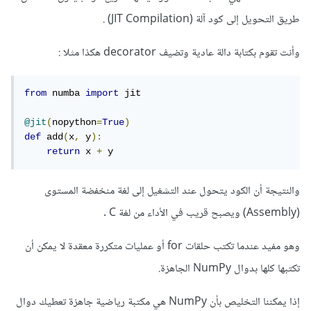
طريق التحويل إلى كود آلة (JIT Compilation) .
وأنت تقوم بكتابة دالة عادية وتضيف decorator هكذا مثلا
:
from
 numba 
import
 jit

@jit
(
nopython
=
True
)
def
 add
(
x
,
 y
):
return
 x 
+
 y
والنتيجة أن الكود يتحول عند التشغيل إلى لغة منخفضة المستوى
(Assembly) ويصبح قريب في الأداء من لغة C .
وهو مفيد عندما تكتب حلقات for أو عمليات متكررة معقدة لا يمكن أن
تكتبها كلها بدوال NumPy الجاهزة.
إذا يمكننا التخليص بأن NumPy هي مكتبة رياضية جاهزة تعطيك دوال