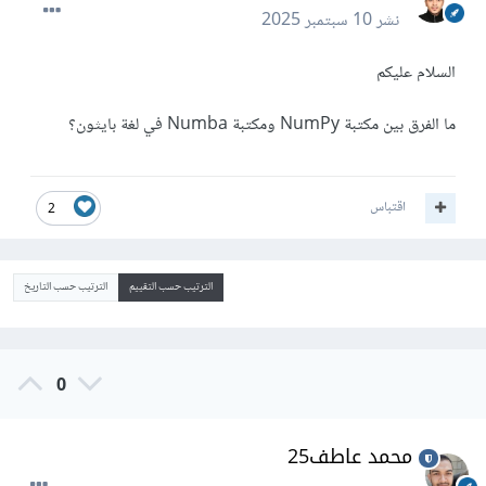
نشر
10 سبتمبر 2025
السلام عليكم
ما الفرق بين مكتبة NumPy ومكتبة Numba في لغة بايثون؟
اقتباس
2
الترتيب حسب التقييم
الترتيب حسب التاريخ
0
محمد عاطف25