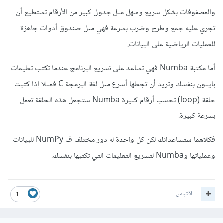
والمصفوفات بشكل سريع وسهل مثل جدول كبير من الأرقام تستطيع أن
تجري عليه جمع وطرح وضرب بسرعة فهي مثل صندوق أدوات جاهزة
للعمليات الرياضية على البيانات.
أما مكتبة Numba فهي تساعد على تسريع البرنامج عندما تكتب تعليمات
بايثون بنفسك وتريد أن تجعلها أسرع مثل لغة البرمجة C فمثلا إذا كتبت
حلقة (loop) تحسب أرقام كثيرة Numba ستجعل هذه الحلقة تعمل
بسرعة كبيرة.
فكلاهما ستساعدانك لكن كل واحدة له دور مختلف ف NumPy للبيانات
وعملياتها وNumba لتسريع التعليمات التي تكتبها بنفسك.
اقتباس
1