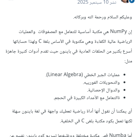
نشر
10 سبتمبر 2025
وعليكم السلام ورحمة الله وبركاته.
إن NumPy هي مكتبة أساسية للتعامل مع المصفوفات والعمليات
الرياضية عالية الكفاءة وهي مكتوبة في الأساس بلغة C ولهذا حساباتها
أسرع بكثير من الحلقات العادية في بايثون حيث تقدم أدوات كثيرة جاهزة
مثل:
عمليات الجبر الخطي (Linear Algebra).
والتحويلات الفورييه.
والدوال الإحصائية.
ةالتعامل مع الأعداد الكبيرة في الحجم.
أى يمكننا أن نقول أنها أداة رياضية تعطيك واجهة في لغة بايثون سهلة
لكنها تعمل بكود مكتبة بلغى C في الخلفية.
أما Numba فهي مكتبة مختلفة ووظيفتها تسريع كود بايثون نفسه عن