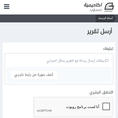
أسئلة البرمجة
أرسل تقرير
تبليغك
يمكنك إرسال رسالة مع التقرير بشكل اختياري
أضف صورة من رابط خارجي
التحقق البشري