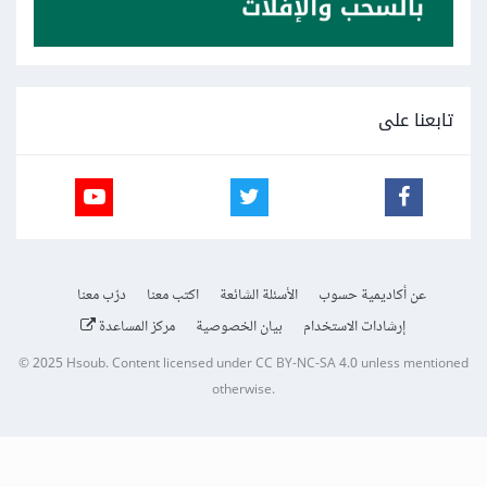
تابعنا على
عن أكاديمية حسوب
الأسئلة الشائعة
اكتب معنا
درّب معنا
إرشادات الاستخدام
بيان الخصوصية
مركز المساعدة
© 2025
Hsoub
.
Content licensed under
CC BY-NC-SA 4.0
unless mentioned
otherwise.