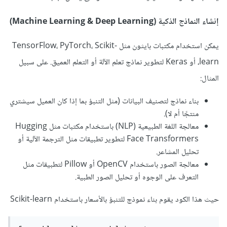
إنشاء النماذج الذكية (Machine Learning & Deep Learning)
يمكن استخدام مكتبات بايثون مثل TensorFlow، PyTorch، Scikit-
learn، أو Keras لتطوير نماذج تعلم الآلة أو التعلم العميق. على سبيل
المثال:
بناء نماذج لتصنيف البيانات (مثل التنبؤ بما إذا كان العميل سيشتري
منتجًا أم لا).
معالجة اللغة الطبيعية (NLP) باستخدام مكتبات مثل Hugging
Face Transformers لتطوير تطبيقات مثل الترجمة الآلية أو
تحليل المشاعر.
معالجة الصور باستخدام OpenCV أو Pillow لتطبيقات مثل
التعرف على الوجوه أو تحليل الصور الطبية.
حيث هذا الكود يقوم بناء نموذج للتنبؤ بالأسعار باستخدام Scikit-learn