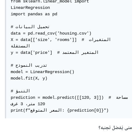
from sklearn.linear_model import 
LinearRegression

import pandas as pd

# تحميل البيانات

data = pd.read_csv('housing.csv')

X = data[['size', 'rooms']]  # المتغيرات 
المستقلة

y = data['price']  # المتغير المعتمد

# تدريب النموذج

model = LinearRegression()

model.fit(X, y)

# التنبؤ

prediction = model.predict([[120, 3]])  # مساحة 
120 متر، 3 غرف

print(f"السعر المتوقع: {prediction[0]}")
متى يُفضل تجنبه؟