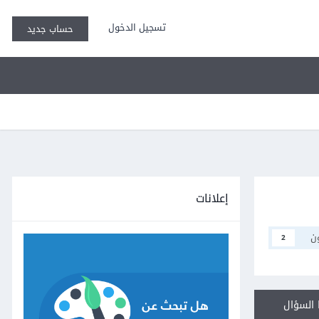
تسجيل الدخول
حساب جديد
إعلانات
ن
2
السؤال