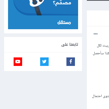
تابعنا على
يبت لكل
وقتي امتلك دورتين هكذا سأحصل
توى احتمال