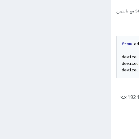
from
 ad
device 
device
.
device
.
ولمعرفته، افتح الإعدادات ثم خيارات المطور ثم فعل ADB over network، وسيظهر لك عنوان IP مثل 192.168.x.x