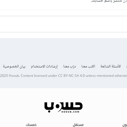
آن
لتنشر باسم حسابك.
الأسئلة الشائعة
اكتب معنا
درّب معنا
إرشادات الاستخدام
بيان الخصوصية
 2025
Hsoub
.
Content licensed under
CC BY-NC-SA 4.0
unless mentioned otherwi