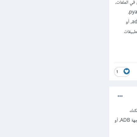
في الملفات،
تشغيل البرامج، إرسال الأوامر للنظام، وحتى التحكم في الفأرة ولوحة المفاتيح باستخدام مكتبات مثل pyautogui،
وsubprocess، أما بالنسبة للهاتف المحمول، فبايثون يمكنه التحكم بأجهزة أندرويد جزئيا عبر مكتبات مثل adb, أو
ة بتطبيقات
1
مكنك
استخدام مكتبة pyautogui لأتمتة المهام على الحاسوب، أو adb-shell للتحكم في أجهزة الأندرويد عبر واجهة ADB، أو