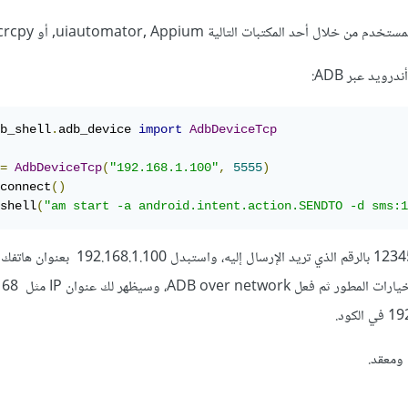
 المكتبات التالية uiautomator, Appium, أو scrcpy مع بايثون.
b_shell
.
adb_device 
import
AdbDeviceTcp
=
AdbDeviceTcp
(
"192.168.1.100"
,
5555
)
connect
()
shell
(
وبالطبع استبدل الرقم 123456789 بالرقم الذي تريد الإرسال إليه، واستبدل 192.168.1.100 بعنوان هاتفك