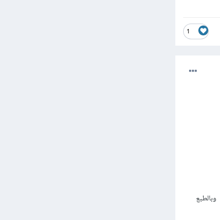
1
 بالنسبة لأندرويد فستعتمد على ADB للتحكم في الهاتف من الكمبيوتر باستخدام مكتبة بايثون adb-shell وبالطبع