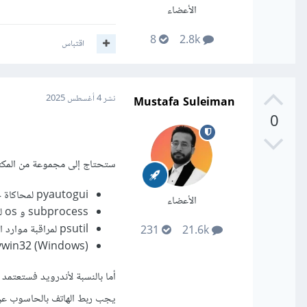
الأعضاء
8
2.8k
اقتباس
Mustafa Suleiman
نشر
4 أغسطس 2025
0
ستحتاج إلى مجموعة من المكتبا
pyautogui لمحاكاة حركة الماوس والكيبورد.
الأعضاء
subprocess و os لتشغيل أوامر النظام.
psutil لمراقبة موارد النظام CPU، RAM، وخلافه.
231
21.6k
pywin32 (Windows) للتحكم في نوافذ Windows وتطبيق
يجب ربط الهاتف بالحاسوب عن طري