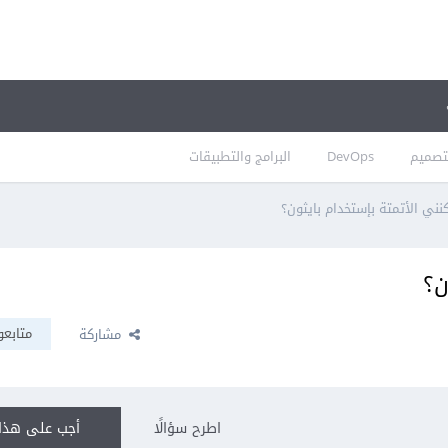
تصميم
DevOps
البرامج والتطبيقات
ني الأتمتة بإستخدام بايثون؟
ن؟
متابعو
مشاركة
اطرح سؤالًا
أجب على هذا 