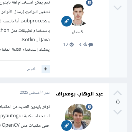
نعم يمكن استخدام لغة بايثون 
الأعضاء
Java أو Kotlin.
12
3.3k
يمكنك إستخدام الكلمة المفتاحية Automation with Python للبحث عن كل ما يخص هذ
اقتباس
عبد الوهاب بومعراف
نشر
4 أغسطس 2025
0
توفر بايثون العديد من المكتب
حتى مكتبات مثل OpenCV لمعالجة الصور والفيديوهات من الكاميرا.