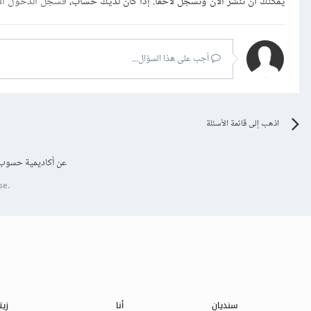
يمكنك أن تنشر الآن وتسجل لاحقًا. إذا كان لديك حساب،
فسجل الدخول ال
أجب على هذا السؤال...
اذهب إلى قائمة الأسئلة
عن أكاديمية حسوب
se.