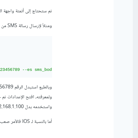
ثم ستحتاج إلى أتمتة واجهة المستخدم من خلال أحد
ومثلاً لإرسال رسالة SMS من أندرويد عبر ADB:
am start -a android.intent.action.S 'مرحباً من بايثون' --ez exit_on_sent true"
واستخدمه بدل 192.168.1.100 في الكود.
أما بالنسبة لـ IOS فالأمر صعب ومعقد.