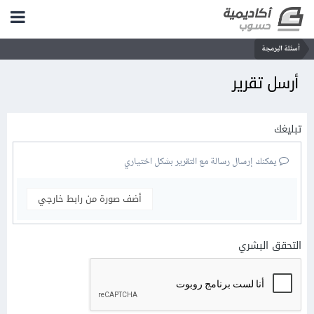
أسئلة البرمجة
أرسل تقرير
تبليغك
يمكنك إرسال رسالة مع التقرير بشكل اختياري
أضف صورة من رابط خارجي
التحقق البشري