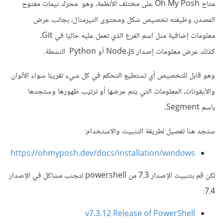
متاح Oh My Posh على مختلف الأنظمة، وهو محرك ثيمات مفتوح
المصدر، وظيفته تخصيص شكل ومحتوى التيرمنال، بجانب عرض
معلومات إضافية مثل اسم الفرع الذي تعمل عليه حاليًا في Git،
كذلك عرض معلومات إصدار Node.js أو Python النشطة.
وهو قابل للتخصيص أي تستطيع التحكم في كل شيء تقريبًا سواء الألوان
والأيقونات، المعلومات التي يتم عرضها أو ترتيب ظهورها وستجدها
باسم Segment.
ستجد هنا تفصيل لطريقة التثبيت والاستخدام:
https://ohmyposh.dev/docs/installation/windows
لكن قم بتثبيت الإصدار 7.3 من powershell لتجنب مشاكل في الإصدار
7.4:
v7.3.12 Release of PowerShell