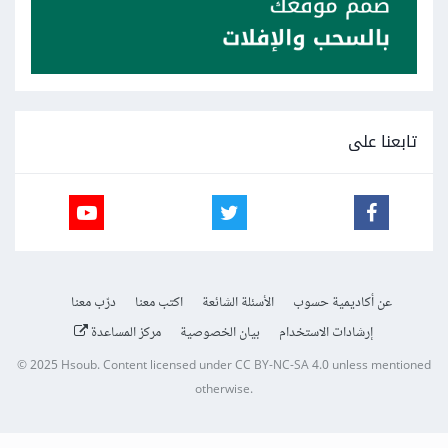
تابعنا على
عن أكاديمية حسوب
الأسئلة الشائعة
اكتب معنا
درّب معنا
إرشادات الاستخدام
بيان الخصوصية
مركز المساعدة
© 2025
Hsoub
.
Content licensed under
CC BY-NC-SA 4.0
unless mentioned
otherwise.