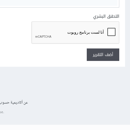
التحقق البشري
أضف التقرير
عن أكاديمية حسوب
se.