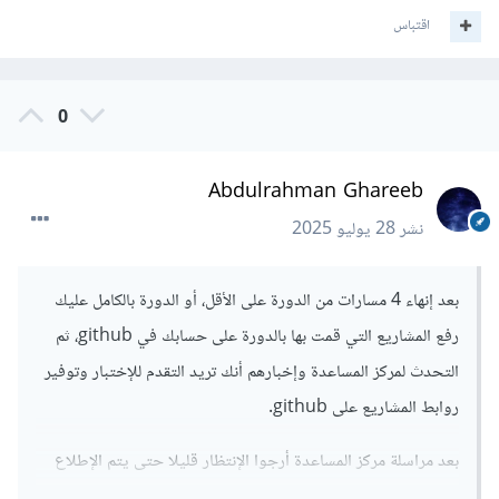
اقتباس
0
Abdulrahman Ghareeb
نشر
28 يوليو 2025
بعد إنهاء 4 مسارات من الدورة على الأقل، أو الدورة بالكامل عليك
رفع المشاريع التي قمت بها بالدورة على حسابك في github، ثم
التحدث لمركز المساعدة وإخبارهم أنك تريد التقدم للإختبار وتوفير
روابط المشاريع على github.
بعد مراسلة مركز المساعدة أرجوا الإنتظار قليلا حتى يتم الإطلاع
على المشاريع الخاصة بك و من ثم البدأ في إجراءات الإختبار،