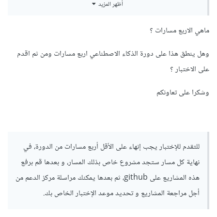
أظهر المزيد
و هدف دورة علوم الحاسوب هو تعريف المتعلمين بأساسيات علوم
الحاسوب وتزويدهم بالمفاهيم والأدوات اللازمة للبدء في مجال
ماهي الاربع مسارات ؟
البرمجة وتطوير البرمجيات. يتم تغطية موضوعات متعددة تتضمن
وهل ينطق هذا على دورة الذكاء الاصطناعي اربع مسارات ومن ثم اقدم
البرمجة، وأنظمة التشغيل، وقواعد البيانات، والشبكات والأمن
على الاختبار ؟
والحماية.
وشكرا على تعاونكم
للتقدم للإختبار يجب إنهاء على الأقل أربع مسارات من الدورة، في
نهاية كل مسار ستجد مشروع خاص بذلك المسار، و بعدها قم برفع
هذه المشاريع على github، ثم بعدها يمكنك مراسلة مركز الدعم من
أجل مراجعة المشاريع و تحديد موعد الإختبار الخاص بك.