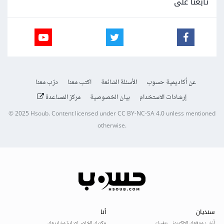
تابعنا على
عن أكاديمية حسوب
الأسئلة الشائعة
اكتب معنا
درّب معنا
إرشادات الاستخدام
بيان الخصوصية
مركز المساعدة
© 2025
Hsoub
.
Content licensed under
CC BY-NC-SA 4.0
unless mentioned
otherwise.