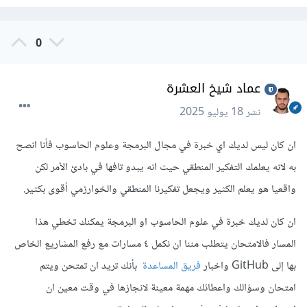
0
عماد شيخ العشرة
نشر
18 يوليو 2025
ان كان ليس لديك اي خبرة في مجال البرمجة وعلوم الحاسوب فأنا انصح
به لانه يعلمك التفكير المنطقي حيث انه يبدو تافها في بادئ الأمر لكن
واقعيا هو يعلم الكثير ويجعل تفكيرنا المنطقي والخوارزمي أقوى بكثير.
ان كان لديك خبرة في علوم الحاسوب او البرمجة يمكنك تخطي هذا
المسار فالامتحان يتطلب مننا ان نكمل ٤ مسارات مع رفع المشاريع الخاص
بها إلى GitHub واخبار
فريق المساعدة
بأنك تريد ان تمتحن ويتم
امتحان وسؤالك واعطائك مهمة معينة لانجازها في وقت معين ان