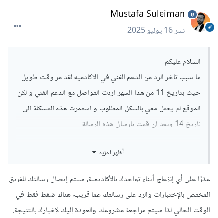
Mustafa Suleiman
نشر
16 يوليو 2025
السلام عليكم
ما سبب تاخر الرد من الدعم الفني في الاكادميه لقد مر وقت طويل
حيث بتاريخ 11 من هذا الشهر اردت التواصل مع الدعم الفني و لكن
الموقع لم يعمل معي بالشكل المطلوب و استمرت هذه المشكلة الى
تاريخ 14 وبعد ان قمت بارسال هذه الرسالة
أظهر المزيد
لم ياتيني اي رد من الاكادمية مع اني مستعجل في هذا الطلب
ارجو التواصل معهم وحل المشكلة
عذرًا على أي إنزعاج أثناء تواجدك بالأكاديمية، سيتم إيصال رسالتك للفريق
شكرا لكم
المختص بالإختبارات والرد على رسالتك عما قريب، هناك ضغط فقط في
الوقت الحالي لذا سيتم مراجعة مشروعك والعودة إليك لإخبارك بالنتيجة.