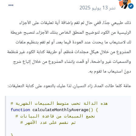
نشر
13 يوليو 2025
ذلك طبيعي جدًا، ففي حال لم تقم بإضافة أية تعليقات على الأجزاء
الرئيسية من الكود لتوضيح المنطق الخاص بتلك الأجزاء، لتصبح خريطة
لك لاستيعاب ما يحدث عند العودة فيما بعد، أو لم تقم بتنظيم ملفات
المشروع من خلال هيكل مجلدات مُنظم، أو طريقة كتابة الكود غير مُنظمة
والتسميات غير واضحة، أو قمت بإنشاء المشروع من خلال إتباع شرح
دونّ استيعاب ما تقوم به.
عامًة كلما طالت المدة، زاد النسيان، لذا عليك بالتعود على كتابة التعليقات:
هذه
الدالة
تحسب
متوسط
المبيعات
الشهرية
#
function
 calculateMonthlyAverage
()
{
نجمع
المبيعات
من
قاعدة
البيانات
#
ثم
نقسم
على
عدد
الأشهر
#
}