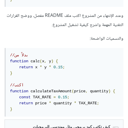
وعند الإنتهاء من المشروع اكتب ملف README مفصل، ووضح القرارات
التقنية المهمة واشرح كيفية تشغيل المشروع.
والتسميات الواضحة:
//بدلاً من
function
 calc
(
x
,
 y
)
{
return
 x 
*
 y 
*
0.15
;
}
//اكتب
function
 calculateTaxAmount
(
price
,
 quantity
)
{
const
 TAX_RATE 
=
0.15
;
return
 price 
*
 quantity 
*
 TAX_RATE
;
}