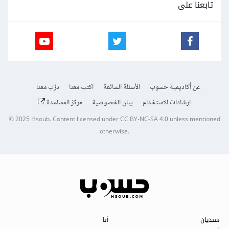
تابعنا على
عن أكاديمية حسوب
الأسئلة الشائعة
اكتب معنا
درّب معنا
إرشادات الاستخدام
بيان الخصوصية
مركز المساعدة
© 2025
Hsoub
.
Content licensed under
CC BY-NC-SA 4.0
unless mentioned
otherwise.