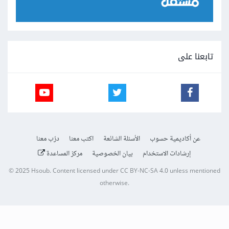
تابعنا على
عن أكاديمية حسوب
الأسئلة الشائعة
اكتب معنا
درّب معنا
إرشادات الاستخدام
بيان الخصوصية
مركز المساعدة
© 2025
Hsoub
.
Content licensed under
CC BY-NC-SA 4.0
unless mentioned
otherwise.