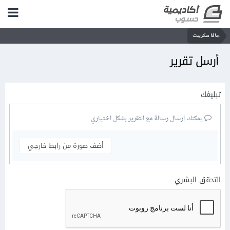
جافا سكريبت
أرسل تقرير
تبليغك
يمكنك إرسال رسالة مع التقرير بشكل اختياري
أضف صورة من رابط خارجي
التحقق البشري