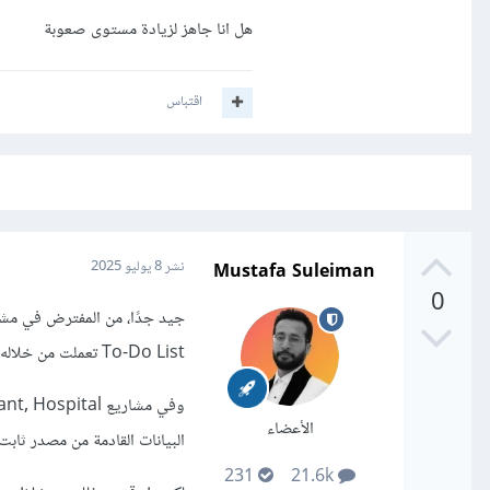
هل انا جاهز لزيادة مستوى صعوبة
اقتباس
Mustafa Suleiman
نشر
8 يوليو 2025
0
To-Do List تعملت من خلاله عمليات CRUD (Create, Read, Update, Delete)، وهو أساس معظم التطبيقات.
الأعضاء
البيانات القادمة من مصدر ثابت، سواء ملف JSON أو بيانات 
231
21.6k