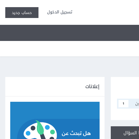
تسجيل الدخول
حساب جديد
إعلانات
ن
1
السؤال