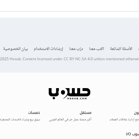
الأسئلة الشائعة
اكتب معنا
درّب معنا
إرشادات الاستخدام
بيان الخصوصية
 2025
Hsoub
.
Content licensed under
CC BY-NC-SA 4.0
unless mentioned otherwi