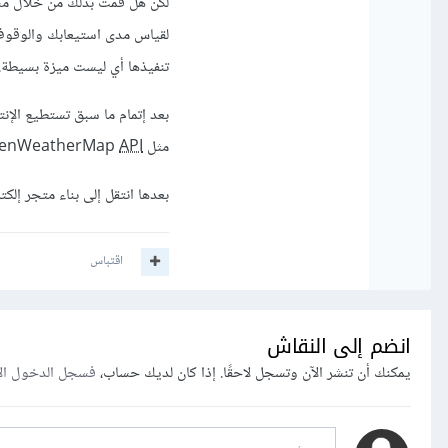
لكن هل قمت بذلك من خلال مش
لقياس مدى استيعابك والوقوف 
تنفيذها أي ليست ميزة بسيطة.
مثل OpenWeatherMap
API
بعدها انتقل إلى بناء متجر إلك
اقتباس
انضم إلى النقاش
يمكنك أن تنشر الآن وتسجل لاحقًا. إذا كان لديك حساب،
فسجل الدخول ال