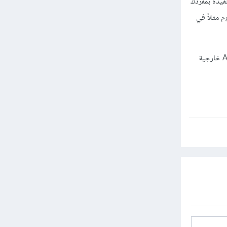
يذه بمفردك
 مثلاً في
بعد إتمام ما سبق تستطيع الإنتقال لمشروع متقدم أكثر، مثل تطبيق الطقس حيث ستحتاج إلى التعامل مع APIs خارجية