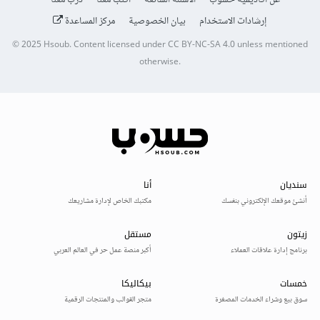
عن أكاديمية حسوب
الأسئلة الشائعة
اكتب معنا
درّب معنا
إرشادات الاستخدام
بيان الخصوصية
مركز المساعدة
© 2025
Hsoub
.
Content licensed under
CC BY-NC-SA 4.0
unless mentioned
otherwise.