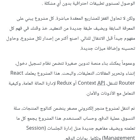
الوصول لمستوى تطبيقات احترافية بدون أي مشكلة .
ولكن لا تحاول القفز للمشاريع المعقدة مباشرة. كل مشروع يبني على
المعرفة السابقة ويضيف طبقة جديدة من التعقيد. خذ وقتك في فهم كل
مفهوم جيداً قبل الانتقال للتالي. اصنع أكثر من إصدار لكل مشروع، وحاول
تحسينه وإضافة ميزات جديدة.
وعموماً يمكنك بناء منصة تدوين صغيرة تتضمن نظام تسجيل دخول،
إنشاء وتحرير المقالات، التعليقات، والبحث. هذا المشروع يعلمك React
Router للتنقل، Context
API
أو Redux لإدارة الحالة العامة، وكيفية
التعامل مع الأذونات والأمان.
ثم انتقل لمشروع متجر إلكتروني مصغر يتضمن كتالوج المنتجات، سلة
التسوق، عملية الدفع، وحساب المستخدم. هذا المشروع يجمع كل ما
تعلمته ويضيف مفاهيم جديدة مثل إدارة الجلسات (Session
Management) وتكامل بوابات الدفع.