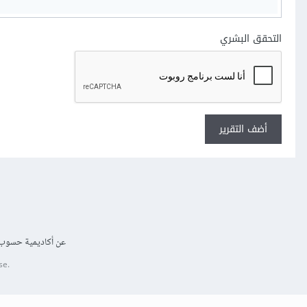
التحقق البشري
أضف التقرير
عن أكاديمية حسوب
se.