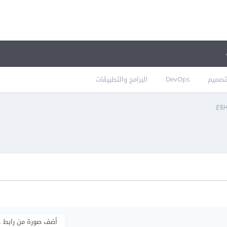
تصميم
DevOps
البرامج والتطبيقات
روع
أضف صورة من رابط 