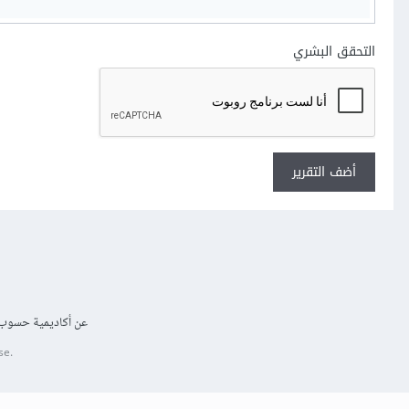
التحقق البشري
أضف التقرير
عن أكاديمية حسوب
se.