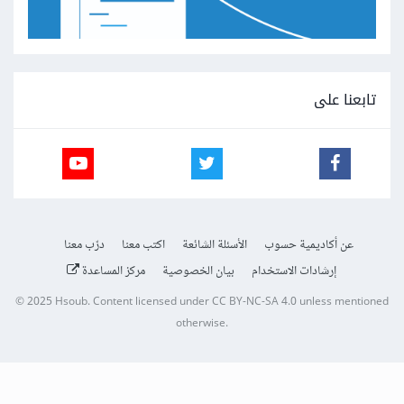
تابعنا على
عن أكاديمية حسوب
الأسئلة الشائعة
اكتب معنا
درّب معنا
إرشادات الاستخدام
بيان الخصوصية
مركز المساعدة
© 2025
Hsoub
.
Content licensed under
CC BY-NC-SA 4.0
unless mentioned
otherwise.