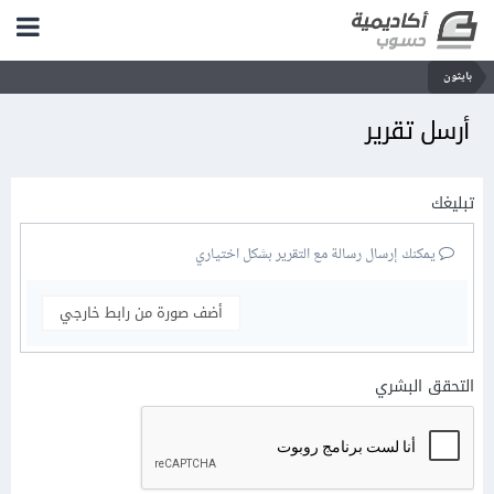
بايثون
أرسل تقرير
تبليغك
يمكنك إرسال رسالة مع التقرير بشكل اختياري
أضف صورة من رابط خارجي
التحقق البشري