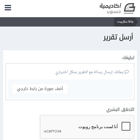
جافا سكريبت
أرسل تقرير
تبليغك
يمكنك إرسال رسالة مع التقرير بشكل اختياري
أضف صورة من رابط خارجي
التحقق البشري