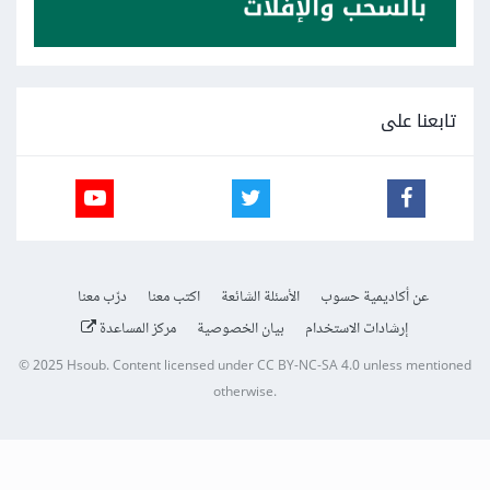
تابعنا على
عن أكاديمية حسوب
الأسئلة الشائعة
اكتب معنا
درّب معنا
إرشادات الاستخدام
بيان الخصوصية
مركز المساعدة
© 2025
Hsoub
.
Content licensed under
CC BY-NC-SA 4.0
unless mentioned
otherwise.