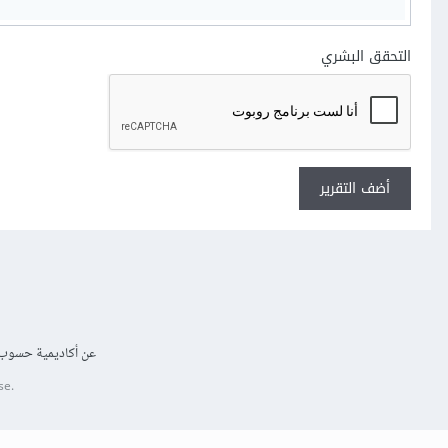
التحقق البشري
أضف التقرير
عن أكاديمية حسوب
se.