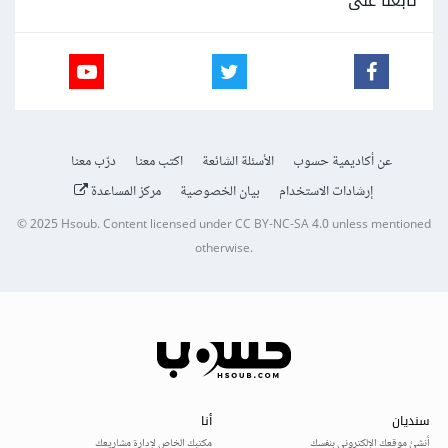
تابعنا على
عن أكاديمية حسوب
الأسئلة الشائعة
اكتب معنا
درّب معنا
إرشادات الاستخدام
بيان الخصوصية
مركز المساعدة
© 2025
Hsoub
.
Content licensed under
CC BY-NC-SA 4.0
unless mentioned
otherwise.