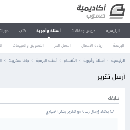
الرئيسية
دروس ومقالات
أسئلة وأجوبة
كتب
دورات
البرمجة
ريادة الأعمال
العمل الحر
التسويق والمبيعات
ال
الرئيسية
أسئلة وأجوبة
الأقسام
أسئلة البرمجة
جافا سكريبت
الفر
أرسل تقرير
تبليغك
يمكنك إرسال رسالة مع التقرير بشكل اختياري