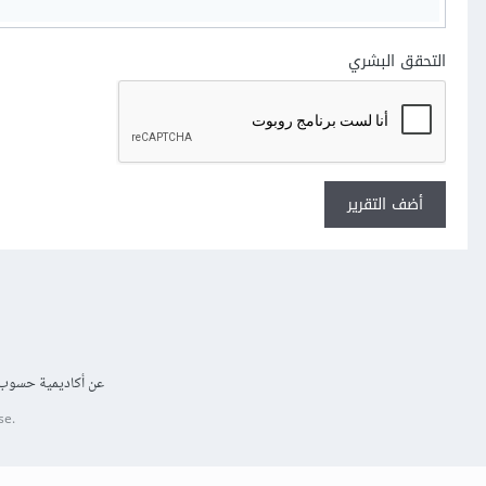
التحقق البشري
أضف التقرير
عن أكاديمية حسوب
se.