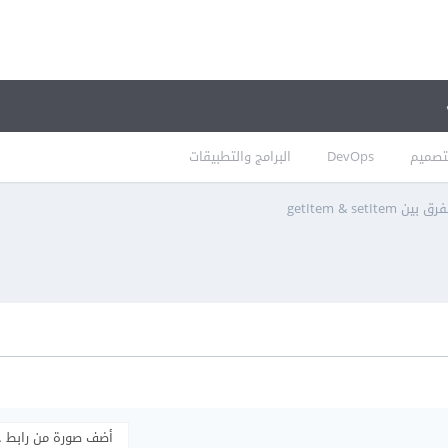
تصميم
DevOps
البرامج والتطبيقات
ق بين getItem & setItem
أضف صورة من رابط 